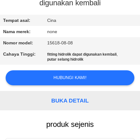
KUALITAS
digunakan kembali
HUBUNGI
Tempat asal:
Cina
KAMI
Nama merek:
none
Nomor model:
15618-08-08
PERMINTAAN
Cahaya Tinggi:
,
fitting hidrolik dapat digunakan kembali
putar selang hidrolik
PENAWARAN
HUBUNGI KAMI!
SITEMAP
PRIVACY
BUKA DETAIL
POLICY
produk sejenis