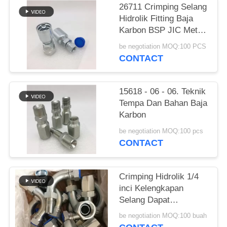
26711 Crimping Selang
Hidrolik Fitting Baja
Karbon BSP JIC Metric
One Piece
be negotiation MOQ:100 PCS
CONTACT
15618 - 06 - 06. Teknik
Tempa Dan Bahan Baja
Karbon
be negotiation MOQ:100 pcs
CONTACT
Crimping Hidrolik 1/4
inci Kelengkapan
Selang Dapat
Digunakan Kembali
be negotiation MOQ:100 buah
One Piece