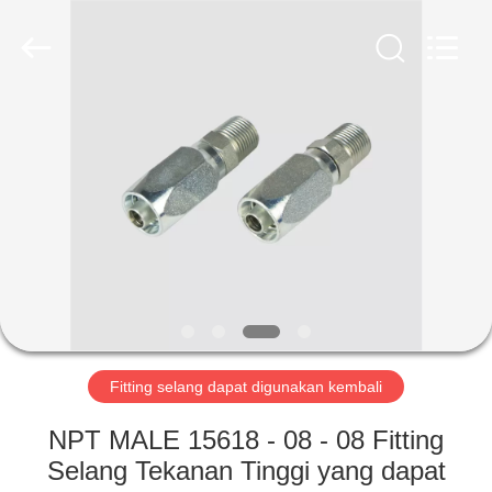
Ningbo
Yade
Fluid
Connector
Co.,Ltd.
All
Rights
Reserved.
RUMAH
PRODUK
TENTANG
KAMI
TUR
PABRIK
Fitting selang dapat digunakan kembali
NPT MALE 15618 - 08 - 08 Fitting
KONTROL
Selang Tekanan Tinggi yang dapat